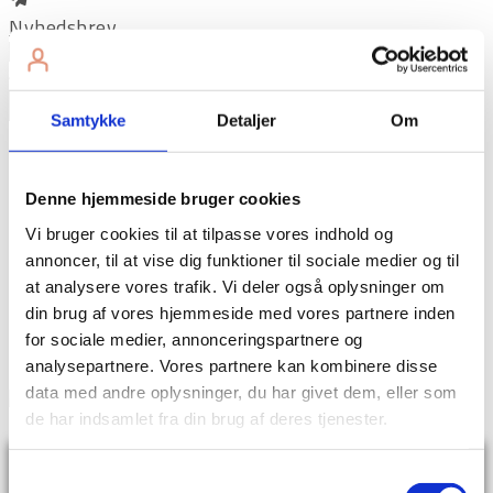
Nyhedsbrev
© 2023 Foldberg - all rights reserved
×
Samtykke
Detaljer
Om
Tilmeld dig sms-påmindelser for at modtage en
besked, når der er nyt indhold på siden, eller for at
Denne hjemmeside bruger cookies
huske at benytte dig af siden i en travl hverdag.
Vi bruger cookies til at tilpasse vores indhold og
annoncer, til at vise dig funktioner til sociale medier og til
at analysere vores trafik. Vi deler også oplysninger om
din brug af vores hjemmeside med vores partnere inden
for sociale medier, annonceringspartnere og
analysepartnere. Vores partnere kan kombinere disse
data med andre oplysninger, du har givet dem, eller som
de har indsamlet fra din brug af deres tjenester.
Samtykkevalg