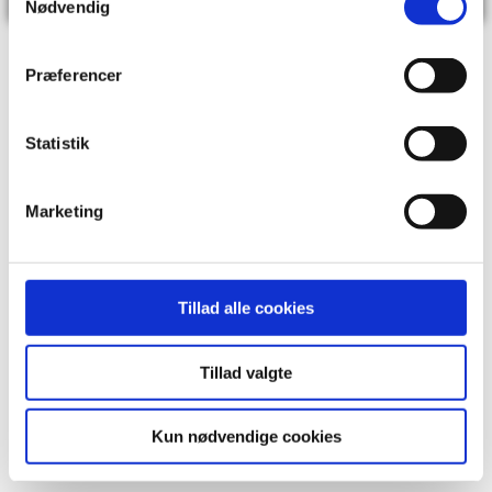
Nødvendig
Præferencer
Statistik
Husk at du i dagtimerne også kan chatte live med os
på computer eller tablet ved at klikke på chatten i
nederste højre hjørne.
Marketing
Tillad alle cookies
Tillad valgte
Kun nødvendige cookies