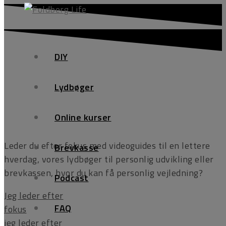
DIY
Lydbøger
Ups!
Online kurser
Leder du efter fokus med videoguides til en lettere
Brevkasse
hverdag, vores lydbøger til personlig udvikling eller
brevkassen, hvor du kan få personlig vejledning?
Podcast
Jeg leder efter
FAQ
fokus
jeg leder efter