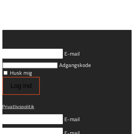
E-mail
Adgangskode
Husk mig
Log ind
Privatlivspolitik
E-mail
E-mail