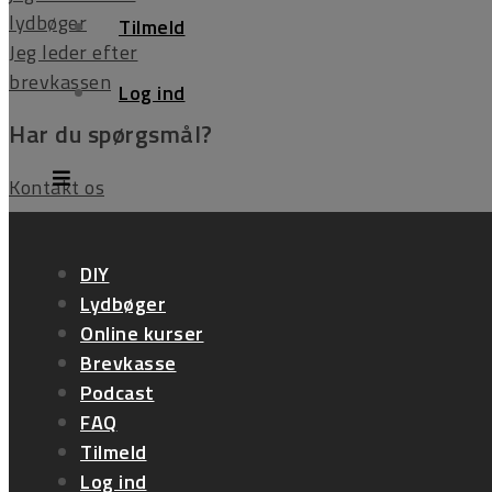
lydbøger
Tilmeld
Jeg leder efter
brevkassen
Log ind
Har du spørgsmål?
Kontakt os
Kontakt
DIY
Sallingsundvej 34
Lydbøger
Online kurser
7870 Roslev
Brevkasse
CVR. 14713948
Podcast
FAQ
Tlf. 97571425
Tilmeld
Log ind
E-mail: life@foldberg.dk