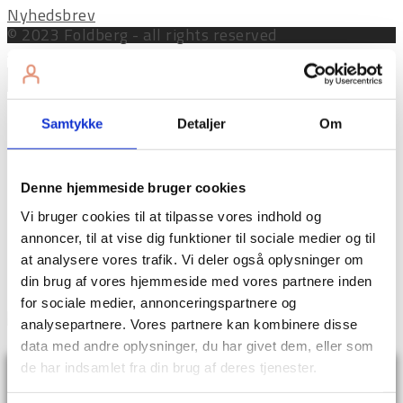
Nyhedsbrev
© 2023 Foldberg - all rights reserved
×
Tilmeld dig sms-påmindelser for at modtage en
Samtykke
Detaljer
Om
besked, når der er nyt indhold på siden, eller for at
huske at benytte dig af siden i en travl hverdag.
Denne hjemmeside bruger cookies
Vi bruger cookies til at tilpasse vores indhold og
annoncer, til at vise dig funktioner til sociale medier og til
at analysere vores trafik. Vi deler også oplysninger om
din brug af vores hjemmeside med vores partnere inden
for sociale medier, annonceringspartnere og
analysepartnere. Vores partnere kan kombinere disse
data med andre oplysninger, du har givet dem, eller som
de har indsamlet fra din brug af deres tjenester.