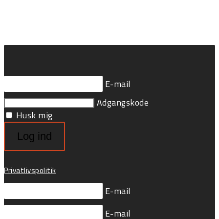
E-mail
Adgangskode
Husk mig
Log ind
Privatlivspolitik
E-mail
E-mail