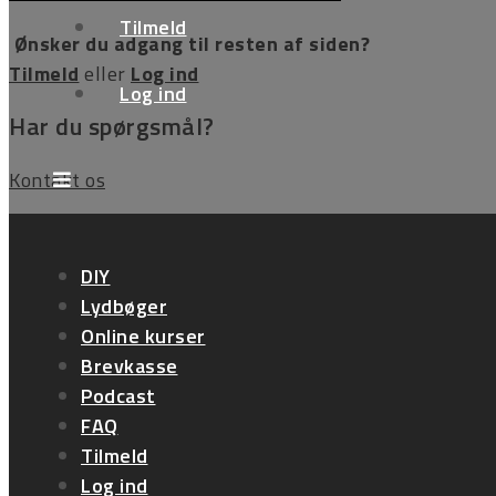
Tilmeld
Ønsker du adgang til resten af siden?
Tilmeld
eller
Log ind
Log ind
Har du spørgsmål?
Kontakt os
Kontakt
DIY
Sallingsundvej 34
Lydbøger
7870 Roslev
Online kurser
Brevkasse
CVR. 14713948
Podcast
FAQ
Tlf. 97571425
Tilmeld
E-mail: life@foldberg.dk
Log ind