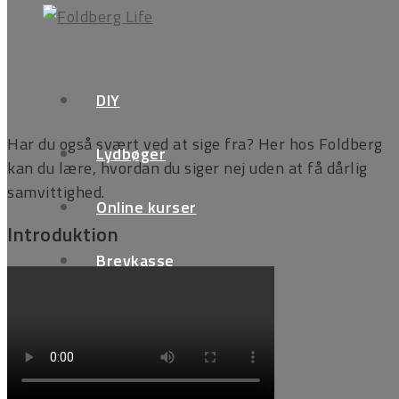
Jeg kan ikke sige nej
DIY
Har du også svært ved at sige fra? Her hos Foldberg
Lydbøger
kan du lære, hvordan du siger nej uden at få dårlig
samvittighed.
Online kurser
Introduktion
Brevkasse
Podcast
FAQ