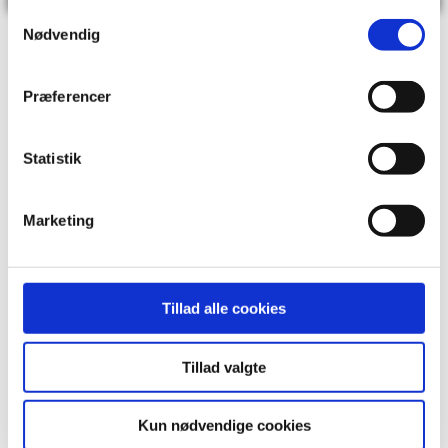
Samtykkevalg
Nødvendig
Præferencer
Husk at du i dagtimerne også kan chatte live med os
på computer eller tablet ved at klikke på chatten i
Statistik
nederste højre hjørne.
Marketing
Tillad alle cookies
Tillad valgte
Kun nødvendige cookies