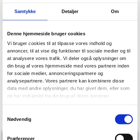
Samtykke
Detaljer
Om
SMS-påmindelser
© 2023 Foldberg - all rights reserved
Denne hjemmeside bruger cookies
×
Vi bruger cookies til at tilpasse vores indhold og
Tilmeld dig sms-påmindelser for at modtage en
annoncer, til at vise dig funktioner til sociale medier og til
besked, når der er nyt indhold på siden, eller for at
at analysere vores trafik. Vi deler også oplysninger om
huske at benytte dig af siden i en travl hverdag.
din brug af vores hjemmeside med vores partnere inden
for sociale medier, annonceringspartnere og
analysepartnere. Vores partnere kan kombinere disse
data med andre oplysninger, du har givet dem, eller som
de har indsamlet fra din brug af deres tjenester.
Samtykkevalg
Nødvendig
Præferencer