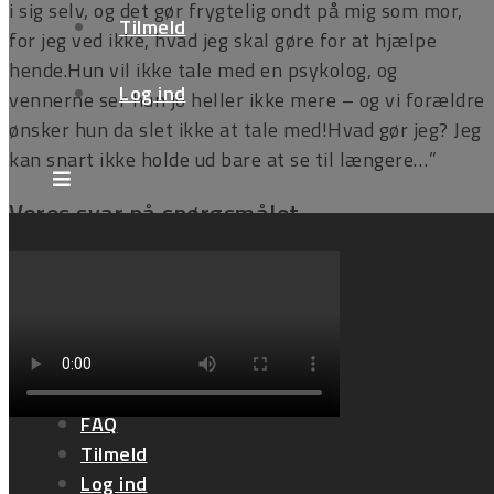
i sig selv, og det gør frygtelig ondt på mig som mor,
Tilmeld
for jeg ved ikke, hvad jeg skal gøre for at hjælpe
hende.Hun vil ikke tale med en psykolog, og
Log ind
vennerne ser hun jo heller ikke mere – og vi forældre
ønsker hun da slet ikke at tale med!Hvad gør jeg? Jeg
kan snart ikke holde ud bare at se til længere…”
Vores svar på spørgsmålet
DIY
Lydbøger
Online kurser
Brevkasse
Podcast
FAQ
Tilmeld
Log ind