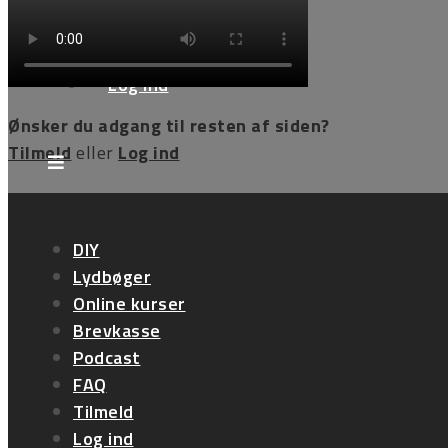
Tilmeld
Log ind
Ønsker du adgang til resten af siden?
Tilmeld
eller
Log ind
Hjælp en ven
DIY
Lydbøger
Online kurser
Brevkasse
Har du spørgsmål?
Podcast
FAQ
Kontakt os
Tilmeld
Log ind