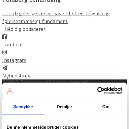
– til dig, der gerne vil have et stærkt fysisk og
følelsesmæssigt fundament
Hold dig opdateret
Facebook
Instagram
Nyhedsbrev
© 2023 Foldberg - all rights reserved
×
Samtykke
Detaljer
Om
Tilmeld dig sms-påmindelser for at modtage en
besked, når der er nyt indhold på siden, eller for at
huske at benytte dig af siden i en travl hverdag.
Denne hjemmeside bruger cookies