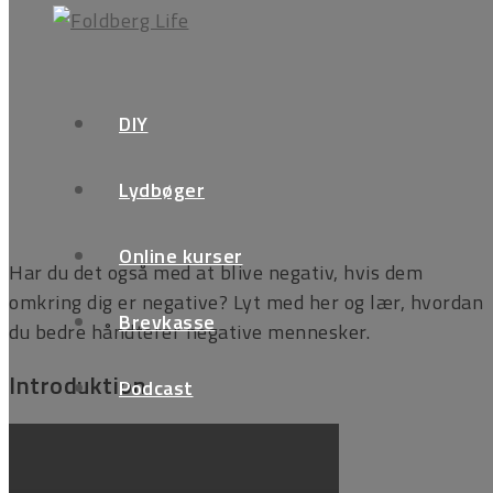
Negativitet smitter af på
DIY
mig
Lydbøger
Online kurser
Har du det også med at blive negativ, hvis dem
omkring dig er negative? Lyt med her og lær, hvordan
Brevkasse
du bedre håndterer negative mennesker.
Introduktion
Podcast
FAQ