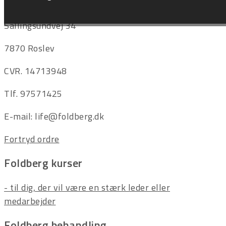
Kontakt
Sallingsundvej 34
7870 Roslev
CVR. 14713948
Tlf. 97571425
E-mail: life@foldberg.dk
Fortryd ordre
Foldberg kurser
- til dig, der vil være en stærk leder eller
medarbejder
Foldberg behandling